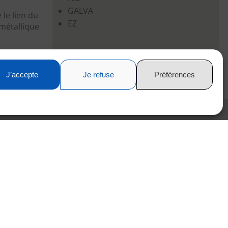
GALVA
le lien du
EZ
 métallique
sera ravie
J’accepte
Je refuse
Préférences
Le soudage
La soudure TIG, avec 2 soudeurs habilités à la
soudure TIG et à la soudure sur INOX
La soudure MIG et MAG avec 2 soudeurs habilités
à réaliser des soudures MIG ou MAG