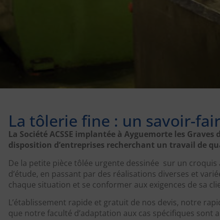
La tôlerie fine : un savoir-fa
La Société ACSSE implantée à Ayguemorte les Graves de
disposition d’entreprises recherchant un travail de qual
De la petite pièce tôlée urgente dessinée sur un croquis
d’étude, en passant par des réalisations diverses et varié
chaque situation et se conformer aux exigences de sa clie
L’établissement rapide et gratuit de nos devis, notre rapid
que notre faculté d’adaptation aux cas spécifiques sont 