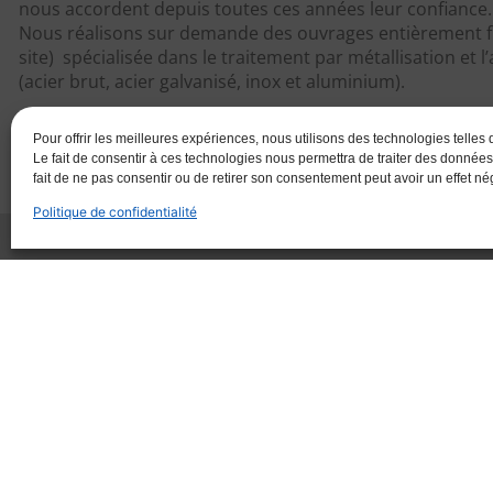
nous accordent depuis toutes ces années leur confiance.
Nous réalisons sur demande des ouvrages entièrement fini
site) spécialisée dans le traitement par métallisation et
(acier brut, acier galvanisé, inox et aluminium).
Répondant au désir constant de développer son entreprise
Pour offrir les meilleures expériences, nous utilisons des technologies telles
de vous présenter ses prestations, et se rapprocher de v
Le fait de consentir à ces technologies nous permettra de traiter des données
fait de ne pas consentir ou de retirer son consentement peut avoir un effet néga
Politique de confidentialité
La chaudronnerie
Scie
Poinçonneuse
Guillotine
Cintreuse