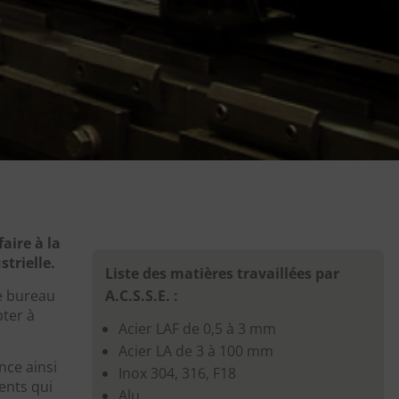
aire à la
strielle.
Liste des matières travaillées par
A.C.S.S.E. :
re bureau
pter à
Acier LAF de 0,5 à 3 mm
Acier LA de 3 à 100 mm
nce ainsi
Inox 304, 316, F18
ents qui
Alu