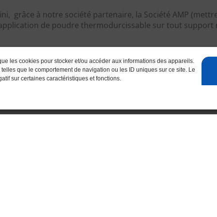
, grâce à notre société partenaire, la Société AMP (mettre 
 l’application de poudre thermodurcissable sur tout support
 et étendre son éventail de partenaires, la Société ACSSE 
 que les cookies pour stocker et/ou accéder aux informations des appareils.
ous afin de mettre en place notre future collaboration.
 telles que le comportement de navigation ou les ID uniques sur ce site. Le
tif sur certaines caractéristiques et fonctions.
Le pliage
2 presses plieuses à commande numérique
Capacité jusqu’à 70 tonnes
Longueur de pliage jusqu’à 3000 mm