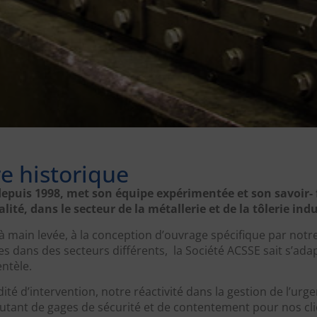
ire historique
puis 1998, met son équipe expérimentée et son savoir- f
ité, dans le secteur de la métallerie et de la tôlerie indu
 à main levée, à la conception d’ouvrage spécifique par not
es dans des secteurs différents, la Société ACSSE sait s’ada
ntèle.
ité d’intervention, notre réactivité dans la gestion de l’urge
autant de gages de sécurité et de contentement pour nos cli