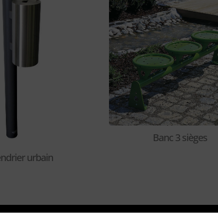
Banc 3 sièges
ndrier urbain